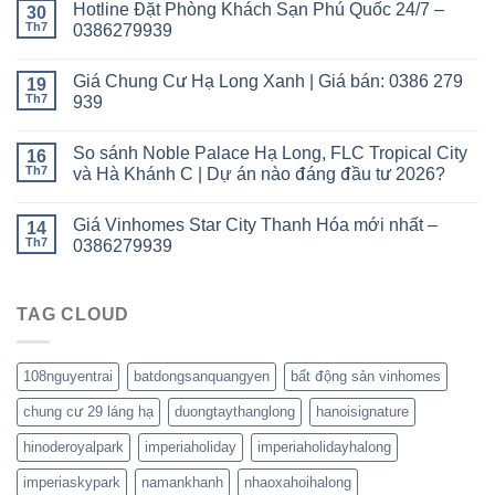
Hotline Đặt Phòng Khách Sạn Phú Quốc 24/7 –
30
Th7
0386279939
Giá Chung Cư Hạ Long Xanh | Giá bán: 0386 279
19
Th7
939
So sánh Noble Palace Hạ Long, FLC Tropical City
16
Th7
và Hà Khánh C | Dự án nào đáng đầu tư 2026?
Giá Vinhomes Star City Thanh Hóa mới nhất –
14
Th7
0386279939
TAG CLOUD
108nguyentrai
batdongsanquangyen
bất động sản vinhomes
chung cư 29 láng hạ
duongtaythanglong
hanoisignature
hinoderoyalpark
imperiaholiday
imperiaholidayhalong
imperiaskypark
namankhanh
nhaoxahoihalong