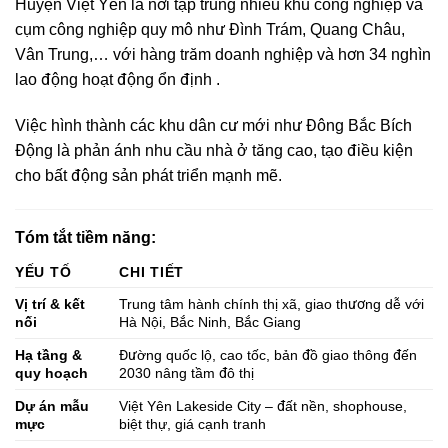
Huyện Việt Yên là nơi tập trung nhiều khu công nghiệp và
cụm công nghiệp quy mô như Đình Trám, Quang Châu,
Vân Trung,… với hàng trăm doanh nghiệp và hơn 34 nghìn
lao động hoạt động ổn định .
Việc hình thành các khu dân cư mới như Đông Bắc Bích
Động là phản ánh nhu cầu nhà ở tăng cao, tạo điều kiện
cho bất động sản phát triển mạnh mẽ.
Tóm tắt tiềm năng:
YẾU TỐ
CHI TIẾT
Vị trí & kết
Trung tâm hành chính thị xã, giao thương dễ với
nối
Hà Nội, Bắc Ninh, Bắc Giang
Hạ tầng &
Đường quốc lộ, cao tốc, bản đồ giao thông đến
quy hoạch
2030 nâng tầm đô thị
Dự án mẫu
Việt Yên Lakeside City – đất nền, shophouse,
mực
biệt thự, giá cạnh tranh