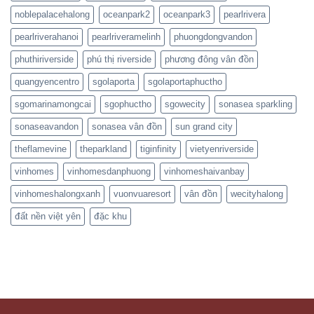
noblepalacehalong
oceanpark2
oceanpark3
pearlrivera
pearlriverahanoi
pearlriveramelinh
phuongdongvandon
phuthiriverside
phú thị riverside
phương đông vân đồn
quangyencentro
sgolaporta
sgolaportaphuctho
sgomarinamongcai
sgophuctho
sgowecity
sonasea sparkling
sonaseavandon
sonasea vân đồn
sun grand city
theflamevine
theparkland
tiginfinity
vietyenriverside
vinhomes
vinhomesdanphuong
vinhomeshaivanbay
vinhomeshalongxanh
vuonvuaresort
vân đồn
wecityhalong
đất nền việt yên
đặc khu