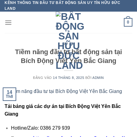
KÊNH THÔNG TIN ĐẦU TƯ BẤT ĐỘNG SẢN UY TÍN HỮU ĐỨC
Bỏ
LAND
qua
nội
0
dung
DỰ ÁN
Tiềm năng đầu tư bất động sản tại
Bích Động Việt Yên Bắc Giang
ĐĂNG VÀO
14 THÁNG 8, 2025
BỞI
ADMIN
14
Th8
Tải bảng giá các dự án tại Bích Động Việt Yên Bắc
Giang
Hotline/Zalo: 0386 279 939