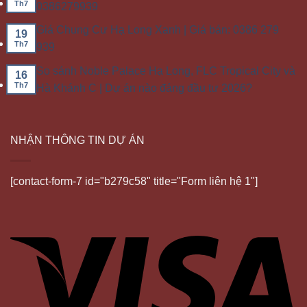
Th7
0386279939
Giá Chung Cư Hạ Long Xanh | Giá bán: 0386 279
19
Th7
939
So sánh Noble Palace Hạ Long, FLC Tropical City và
16
Th7
Hà Khánh C | Dự án nào đáng đầu tư 2026?
NHẬN THÔNG TIN DỰ ÁN
[contact-form-7 id="b279c58" title="Form liên hệ 1"]