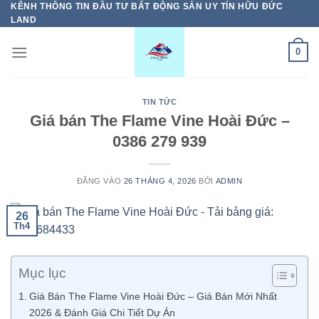
KÊNH THÔNG TIN ĐẦU TƯ BẤT ĐỘNG SẢN UY TÍN HỮU ĐỨC
Bỏ
LAND
qua
nội
0
dung
TIN TỨC
Giá bán The Flame Vine Hoài Đức –
0386 279 939
ĐĂNG VÀO
26 THÁNG 4, 2026
BỞI
ADMIN
26
Th4
Mục lục
Giá Bán The Flame Vine Hoài Đức – Giá Bán Mới Nhất
2026 & Đánh Giá Chi Tiết Dự Án