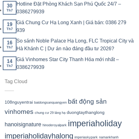
Hotline Đặt Phòng Khách Sạn Phú Quốc 24/7 –
30
Th7
0386279939
Giá Chung Cư Hạ Long Xanh | Giá bán: 0386 279
19
Th7
939
So sánh Noble Palace Hạ Long, FLC Tropical City và
16
Th7
Hà Khánh C | Dự án nào đáng đầu tư 2026?
Giá Vinhomes Star City Thanh Hóa mới nhất –
14
Th7
0386279939
Tag Cloud
bất động sản
108nguyentrai
batdongsanquangyen
vinhomes
duongtaythanglong
chung cư 29 láng hạ
imperiaholiday
hanoisignature
hinoderoyalpark
imperiaholidayhalong
imperiaskypark
namankhanh