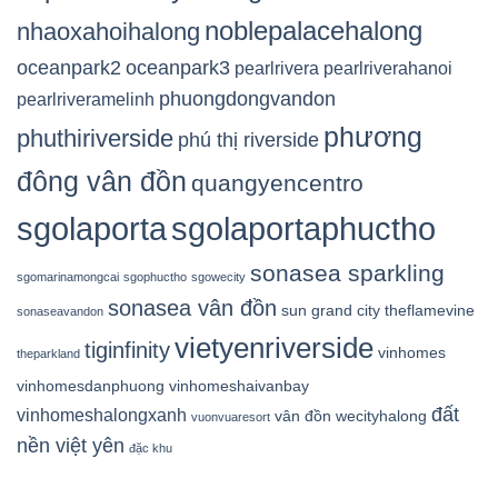
noblepalacehalong
nhaoxahoihalong
oceanpark2
oceanpark3
pearlrivera
pearlriverahanoi
phuongdongvandon
pearlriveramelinh
phương
phuthiriverside
phú thị riverside
đông vân đồn
quangyencentro
sgolaporta
sgolaportaphuctho
sonasea sparkling
sgomarinamongcai
sgophuctho
sgowecity
sonasea vân đồn
sun grand city
theflamevine
sonaseavandon
vietyenriverside
tiginfinity
vinhomes
theparkland
vinhomesdanphuong
vinhomeshaivanbay
đất
vinhomeshalongxanh
vân đồn
wecityhalong
vuonvuaresort
nền việt yên
đặc khu