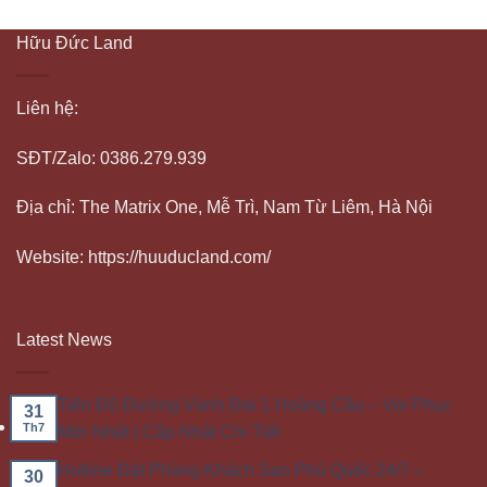
Hữu Đức Land
Liên hệ:
SĐT/Zalo: 0386.279.939
Địa chỉ: The Matrix One, Mễ Trì, Nam Từ Liêm, Hà Nội
Website: https://huuducland.com/
Latest News
Tiến Độ Đường Vành Đai 1 Hoàng Cầu – Voi Phục
31
Th7
Mới Nhất | Cập Nhật Chi Tiết
Hotline Đặt Phòng Khách Sạn Phú Quốc 24/7 –
30