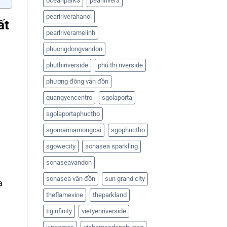
oceanpark3
pearlrivera
pearlriverahanoi
ất
pearlriveramelinh
phuongdongvandon
phuthiriverside
phú thị riverside
phương đông vân đồn
quangyencentro
sgolaporta
sgolaportaphuctho
sgomarinamongcai
sgophuctho
sgowecity
sonasea sparkling
sonaseavandon
sonasea vân đồn
sun grand city
ạ
theflamevine
theparkland
tiginfinity
vietyenriverside