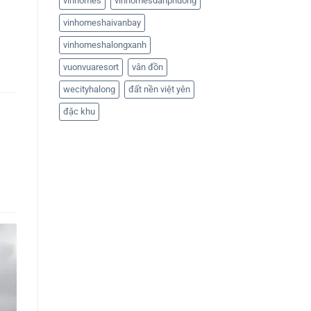
vinhomes
vinhomesdanphuong
vinhomeshaivanbay
vinhomeshalongxanh
vuonvuaresort
vân đồn
wecityhalong
đất nền việt yên
đặc khu