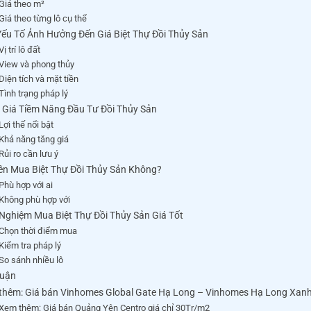
Giá theo m²
Giá theo từng lô cụ thể
Yếu Tố Ảnh Hưởng Đến Giá Biệt Thự Đồi Thủy Sản
Vị trí lô đất
View và phong thủy
Diện tích và mặt tiền
Tình trạng pháp lý
 Giá Tiềm Năng Đầu Tư Đồi Thủy Sản
Lợi thế nổi bật
Khả năng tăng giá
Rủi ro cần lưu ý
ên Mua Biệt Thự Đồi Thủy Sản Không?
Phù hợp với ai
Không phù hợp với
 Nghiệm Mua Biệt Thự Đồi Thủy Sản Giá Tốt
Chọn thời điểm mua
Kiểm tra pháp lý
So sánh nhiều lô
Luận
thêm: Giá bán Vinhomes Global Gate Hạ Long – Vinhomes Hạ Long Xan
Xem thêm: Giá bán Quảng Yên Centro giá chỉ 30Tr/m2