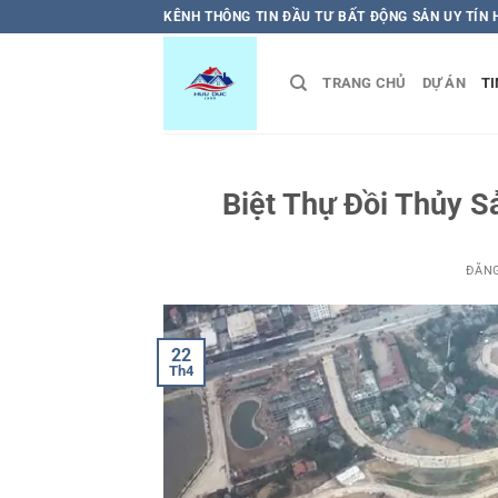
Bỏ
KÊNH THÔNG TIN ĐẦU TƯ BẤT ĐỘNG SẢN UY TÍN
qua
nội
TRANG CHỦ
DỰ ÁN
TI
dung
Biệt Thự Đồi Thủy S
ĐĂN
22
Th4