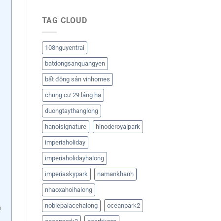
TAG CLOUD
108nguyentrai
batdongsanquangyen
bất động sản vinhomes
chung cư 29 láng hạ
duongtaythanglong
hanoisignature
hinoderoyalpark
imperiaholiday
imperiaholidayhalong
imperiaskypark
namankhanh
nhaoxahoihalong
noblepalacehalong
oceanpark2
h