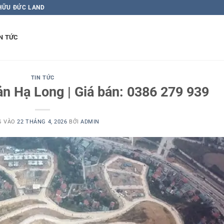
 HỮU ĐỨC LAND
N TỨC
TIN TỨC
ản Hạ Long | Giá bán: 0386 279 939
G VÀO
22 THÁNG 4, 2026
BỞI
ADMIN