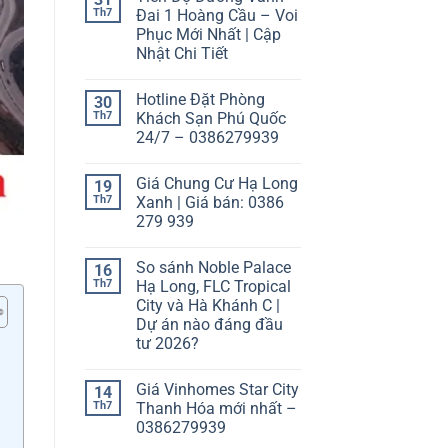
Th7
Đai 1 Hoàng Cầu – Voi
Phục Mới Nhất | Cập
Nhật Chi Tiết
Hotline Đặt Phòng
30
Th7
Khách Sạn Phú Quốc
24/7 – 0386279939
Giá Chung Cư Hạ Long
19
Th7
Xanh | Giá bán: 0386
279 939
So sánh Noble Palace
16
Th7
Hạ Long, FLC Tropical
City và Hà Khánh C |
Dự án nào đáng đầu
tư 2026?
Giá Vinhomes Star City
14
Th7
Thanh Hóa mới nhất –
0386279939