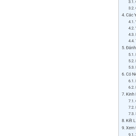
Các 
Đánh
Có N
Kinh
Kết 
Xem 