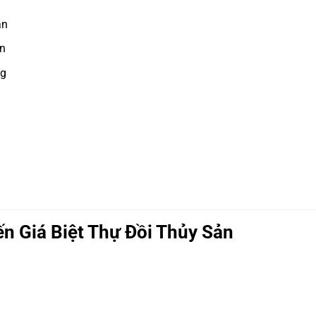
ản
ơn
ng
n Giá Biệt Thự Đồi Thủy Sản