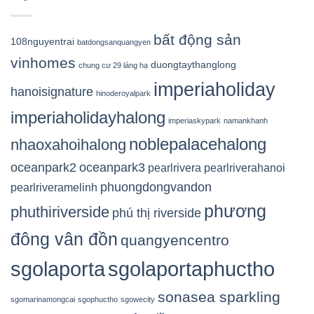
bất động sản
108nguyentrai
batdongsanquangyen
vinhomes
duongtaythanglong
chung cư 29 láng hạ
imperiaholiday
hanoisignature
hinoderoyalpark
imperiaholidayhalong
imperiaskypark
namankhanh
noblepalacehalong
nhaoxahoihalong
oceanpark2
oceanpark3
pearlrivera
pearlriverahanoi
phuongdongvandon
pearlriveramelinh
phương
phuthiriverside
phú thị riverside
đông vân đồn
quangyencentro
sgolaporta
sgolaportaphuctho
sonasea sparkling
sgomarinamongcai
sgophuctho
sgowecity