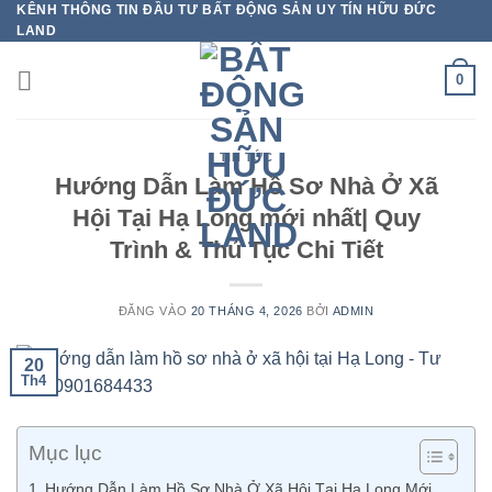
KÊNH THÔNG TIN ĐẦU TƯ BẤT ĐỘNG SẢN UY TÍN HỮU ĐỨC
Bỏ
LAND
qua
nội
0
dung
TIN TỨC
Hướng Dẫn Làm Hồ Sơ Nhà Ở Xã
Hội Tại Hạ Long mới nhất| Quy
Trình & Thủ Tục Chi Tiết
ĐĂNG VÀO
20 THÁNG 4, 2026
BỞI
ADMIN
20
Th4
Mục lục
Hướng Dẫn Làm Hồ Sơ Nhà Ở Xã Hội Tại Hạ Long Mới