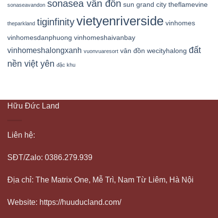
sonasea vân đồn
sun grand city
theflamevine
sonaseavandon
vietyenriverside
tiginfinity
vinhomes
theparkland
vinhomesdanphuong
vinhomeshaivanbay
đất
vinhomeshalongxanh
vân đồn
wecityhalong
vuonvuaresort
nền việt yên
đặc khu
Hữu Đức Land
Liên hệ:
SĐT/Zalo: 0386.279.939
Địa chỉ: The Matrix One, Mễ Trì, Nam Từ Liêm, Hà Nội
Website: https://huuducland.com/