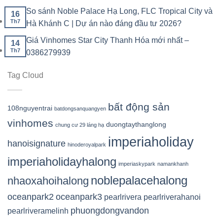
So sánh Noble Palace Hạ Long, FLC Tropical City và
16
Th7
Hà Khánh C | Dự án nào đáng đầu tư 2026?
Giá Vinhomes Star City Thanh Hóa mới nhất –
14
Th7
0386279939
Tag Cloud
bất động sản
108nguyentrai
batdongsanquangyen
vinhomes
duongtaythanglong
chung cư 29 láng hạ
imperiaholiday
hanoisignature
hinoderoyalpark
imperiaholidayhalong
imperiaskypark
namankhanh
noblepalacehalong
nhaoxahoihalong
oceanpark2
oceanpark3
pearlrivera
pearlriverahanoi
phuongdongvandon
pearlriveramelinh