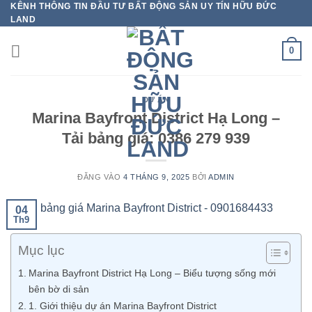
KÊNH THÔNG TIN ĐẦU TƯ BẤT ĐỘNG SẢN UY TÍN HỮU ĐỨC
Bỏ
LAND
qua
nội
0
dung
DỰ ÁN
Marina Bayfront District Hạ Long –
Tải bảng giá: 0386 279 939
ĐĂNG VÀO
4 THÁNG 9, 2025
BỞI
ADMIN
04
Th9
Mục lục
Marina Bayfront District Hạ Long – Biểu tượng sống mới
bên bờ di sản
1. Giới thiệu dự án Marina Bayfront District