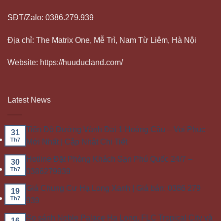
SĐT/Zalo: 0386.279.939
Địa chỉ: The Matrix One, Mễ Trì, Nam Từ Liêm, Hà Nội
Website: https://huuducland.com/
Latest News
Tiến Độ Đường Vành Đai 1 Hoàng Cầu – Voi Phục
31
Th7
Mới Nhất | Cập Nhật Chi Tiết
Hotline Đặt Phòng Khách Sạn Phú Quốc 24/7 –
30
Th7
0386279939
Giá Chung Cư Hạ Long Xanh | Giá bán: 0386 279
19
Th7
939
So sánh Noble Palace Hạ Long, FLC Tropical City và
16