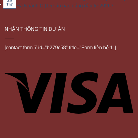
Th7
Hà Khánh C | Dự án nào đáng đầu tư 2026?
NHẬN THÔNG TIN DỰ ÁN
[contact-form-7 id="b279c58" title="Form liên hệ 1"]