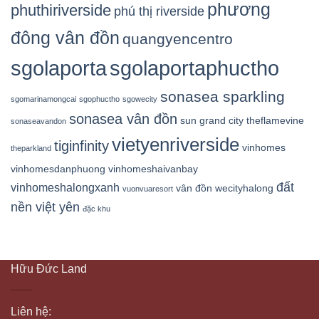
phương
phuthiriverside
phú thị riverside
đông vân đồn
quangyencentro
sgolaporta
sgolaportaphuctho
sonasea sparkling
sgomarinamongcai
sgophuctho
sgowecity
sonasea vân đồn
sun grand city
theflamevine
sonaseavandon
vietyenriverside
tiginfinity
vinhomes
theparkland
vinhomesdanphuong
vinhomeshaivanbay
đất
vinhomeshalongxanh
vân đồn
wecityhalong
vuonvuaresort
nền việt yên
đặc khu
Hữu Đức Land
Liên hệ: