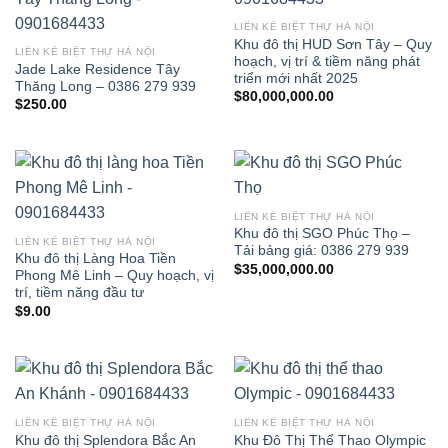
LIỀN KỀ BIỆT THỰ HÀ NỘI
Khu đô thị HUD Sơn Tây – Quy
LIỀN KỀ BIỆT THỰ HÀ NỘI
hoạch, vị trí & tiềm năng phát
Jade Lake Residence Tây
triển mới nhất 2025
Thăng Long – 0386 279 939
$
80,000,000.00
$
250.00
LIỀN KỀ BIỆT THỰ HÀ NỘI
Khu đô thị SGO Phúc Thọ –
LIỀN KỀ BIỆT THỰ HÀ NỘI
Tải bảng giá: 0386 279 939
Khu đô thị Làng Hoa Tiền
$
35,000,000.00
Phong Mê Linh – Quy hoạch, vị
trí, tiềm năng đầu tư
$
9.00
LIỀN KỀ BIỆT THỰ HÀ NỘI
LIỀN KỀ BIỆT THỰ HÀ NỘI
Khu đô thị Splendora Bắc An
Khu Đô Thị Thể Thao Olympic