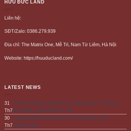
HỮU ĐỨC LAND
Liên hệ:
SĐT/Zalo: 0386.279.939
Địa chỉ: The Matrix One, Mễ Trì, Nam Từ Liêm, Hà Nội
Website: https://huuducland.com/
LATEST NEWS
31
Tiến Độ Đường Vành Đai 1 Hoàng Cầu – Voi Phục
Th7
Mới Nhất | Cập Nhật Chi Tiết
30
Hotline Đặt Phòng Khách Sạn Phú Quốc 24/7 –
Th7
0386279939