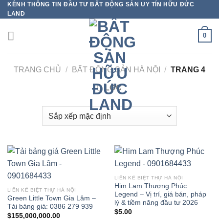
KÊNH THÔNG TIN ĐẦU TƯ BẤT ĐỘNG SẢN UY TÍN HỮU ĐỨC
Bỏ
LAND
qua
nội
0
dung
TRANG CHỦ
/
BẤT ĐỘNG SẢN HÀ NỘI
/
TRANG 4
LỌC
LIỀN KỀ BIỆT THỰ HÀ NỘI
Him Lam Thượng Phúc
LIỀN KỀ BIỆT THỰ HÀ NỘI
Legend – Vị trí, giá bán, pháp
Green Little Town Gia Lâm –
lý & tiềm năng đầu tư 2026
Tải bảng giá: 0386 279 939
$
5.00
$
155,000,000.00