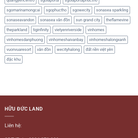
quangyencentro
sgolaporta
sgolaportaphuctho
sgomarinamongcai
sgophuctho
sgowecity
sonasea sparkling
sonaseavandon
sonasea vân đồn
sun grand city
theflamevine
theparkland
tiginfinity
vietyenriverside
vinhomes
vinhomesdanphuong
vinhomeshaivanbay
vinhomeshalongxanh
vuonvuaresort
vân đồn
wecityhalong
đất nền việt yên
đặc khu
HỮU ĐỨC LAND
Liên hệ: