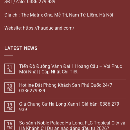
SĐT/Zalo: 0386.279.939
Địa chỉ: The Matrix One, Mễ Trì, Nam Từ Liêm, Hà Nội
Website: https://huuducland.com/
LATEST NEWS
Tiến Độ Đường Vành Đai 1 Hoàng Cầu – Voi Phục
31
Th7
Mới Nhất | Cập Nhật Chi Tiết
Hotline Đặt Phòng Khách Sạn Phú Quốc 24/7 –
30
Th7
0386279939
Giá Chung Cư Hạ Long Xanh | Giá bán: 0386 279
19
Th7
939
So sánh Noble Palace Hạ Long, FLC Tropical City và
16
Th7
Hà Khánh C | Dự án nào đáng đầu tư 2026?