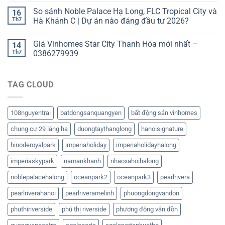
So sánh Noble Palace Hạ Long, FLC Tropical City và
16
Th7
Hà Khánh C | Dự án nào đáng đầu tư 2026?
Giá Vinhomes Star City Thanh Hóa mới nhất –
14
Th7
0386279939
TAG CLOUD
108nguyentrai
batdongsanquangyen
bất động sản vinhomes
chung cư 29 láng hạ
duongtaythanglong
hanoisignature
hinoderoyalpark
imperiaholiday
imperiaholidayhalong
imperiaskypark
namankhanh
nhaoxahoihalong
noblepalacehalong
oceanpark2
oceanpark3
pearlrivera
pearlriverahanoi
pearlriveramelinh
phuongdongvandon
phuthiriverside
phú thị riverside
phương đông vân đồn