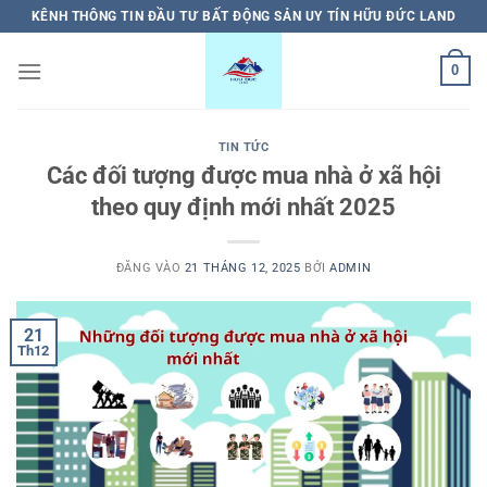
Bỏ
KÊNH THÔNG TIN ĐẦU TƯ BẤT ĐỘNG SẢN UY TÍN HỮU ĐỨC LAND
qua
nội
0
dung
TIN TỨC
Các đối tượng được mua nhà ở xã hội
theo quy định mới nhất 2025
ĐĂNG VÀO
21 THÁNG 12, 2025
BỞI
ADMIN
21
Th12